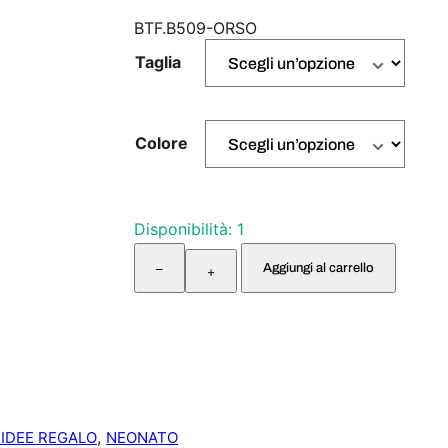
BTF.B509-ORSO
Taglia
Colore
Disponibilità: 1
S
Aggiungi al carrello
–
E
+
T
4
P
E
Z
Z
I
A
, 
 IDEE REGALO
NEONATO