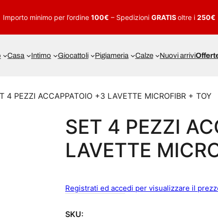
Importo minimo per l’ordine
100€
– Spedizioni
GRATIS
oltre i
250€
o
Casa
Intimo
Giocattoli
Pigiameria
Calze
Nuovi arrivi
Offert
T 4 PEZZI ACCAPPATOIO +3 LAVETTE MICROFIBR + TOY
SET 4 PEZZI A
LAVETTE MICRO
Registrati ed accedi per visualizzare il prez
SKU: