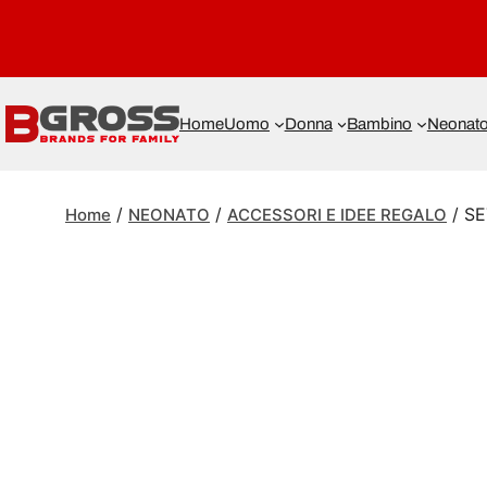
Home
Uomo
Donna
Bambino
Neonat
/
/
/ SE
Home
NEONATO
ACCESSORI E IDEE REGALO