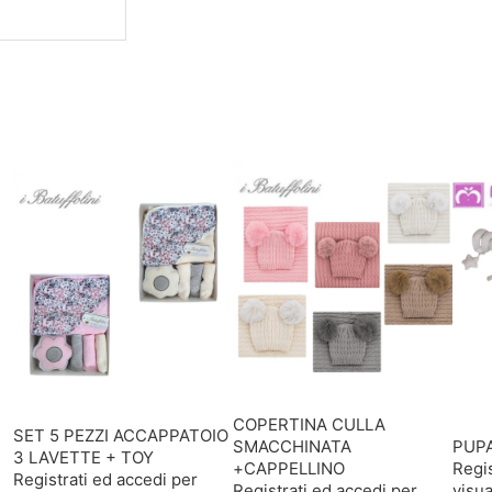
O
F
I
B
R
+
T
O
Y
q
u
a
n
t
i
t
à
COPERTINA CULLA
SET 5 PEZZI ACCAPPATOIO
SMACCHINATA
PUP
3 LAVETTE + TOY
+CAPPELLINO
Regis
Registrati ed accedi per
Registrati ed accedi per
visua