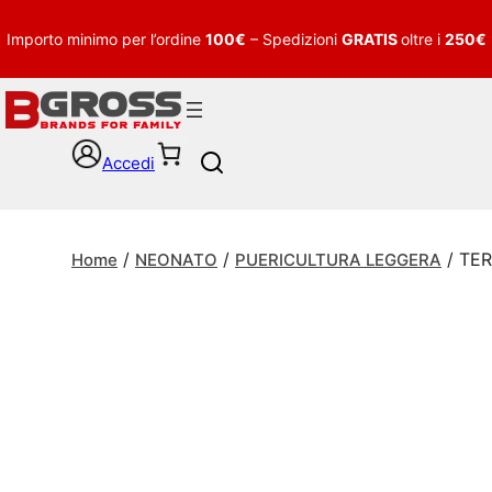
Importo minimo per l’ordine
100€
– Spedizioni
GRATIS
oltre i
250€
Accedi
S
e
a
r
/
/
/ TE
c
Home
NEONATO
PUERICULTURA LEGGERA
h