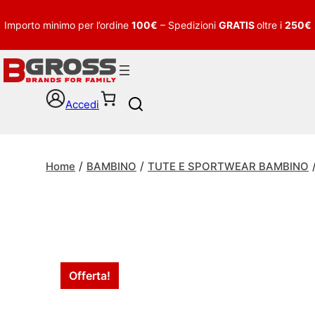
Importo minimo per l’ordine
100€
– Spedizioni
GRATIS
oltre i
250€
Accedi
S
e
a
r
/
/
c
Home
BAMBINO
TUTE E SPORTWEAR BAMBINO
h
Offerta!