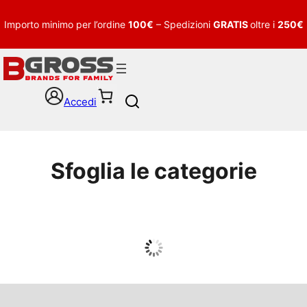
Importo minimo per l’ordine
100€
– Spedizioni
GRATIS
oltre i
250€
Accedi
S
e
a
r
c
Sfoglia le categorie
h
UOMO
Guarda tutto