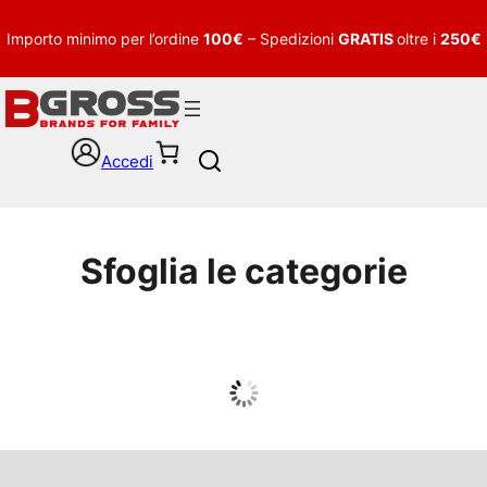
Importo minimo per l’ordine
100€
– Spedizioni
GRATIS
oltre i
250€
Accedi
S
e
a
r
c
Sfoglia le categorie
h
UOMO
Guarda tutto