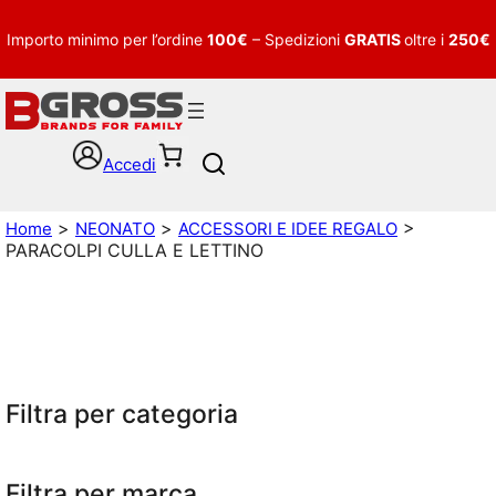
Importo minimo per l’ordine
100€
– Spedizioni
GRATIS
oltre i
250€
Accedi
S
e
a
>
>
>
Home
NEONATO
ACCESSORI E IDEE REGALO
r
PARACOLPI CULLA E LETTINO
c
h
Filtra per categoria
Filtra per marca