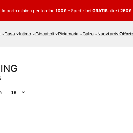
Importo minimo per l’ordine
100€
– Spedizioni
GRATIS
oltre i
250€
o
Casa
Intimo
Giocattoli
Pigiameria
Calze
Nuovi arrivi
Offert
VING
G
a