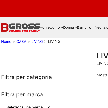
Home
Uomo
Donna
Bambino
Neonat
>
>
> LIVING
Home
CASA
LIVING
LI
LIVIN
Mostr
Filtra per categoria
Filtra per marca