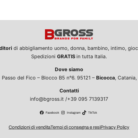
ditori
di abbigliamento uomo, donna, bambino, intimo, giocat
Spedizioni
GRATIS
in tutta Italia.
Dove siamo
a Passo del Fico – Blocco B5 n°6. 95121 –
Bicocca
, Catania
Contatti
info@bgross.it /+39 095 7139317
Facebook
Instagram
TikTok
Condizioni di vendita
Tempi di consegna e resi
Privacy Policy