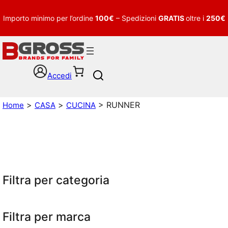
Importo minimo per l’ordine
100€
– Spedizioni
GRATIS
oltre i
250€
Accedi
S
e
a
>
>
> RUNNER
Home
CASA
CUCINA
r
c
h
Filtra per categoria
Filtra per marca