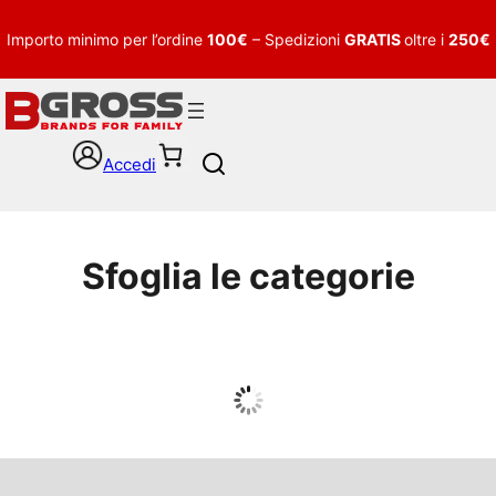
Importo minimo per l’ordine
100€
– Spedizioni
GRATIS
oltre i
250€
Accedi
S
e
a
r
c
Sfoglia le categorie
h
UOMO
Guarda tutto