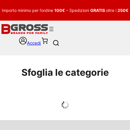
Importo minimo per l’ordine
100€
– Spedizioni
GRATIS
oltre i
250€
Accedi
S
e
a
r
c
Sfoglia le categorie
h
UOMO
Guarda tutto