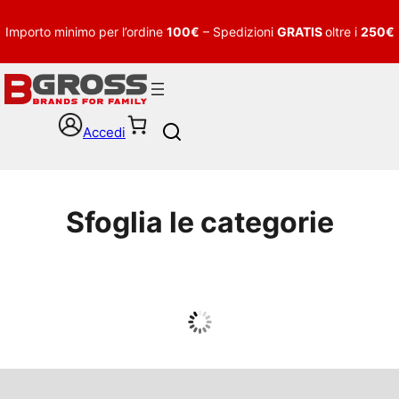
Importo minimo per l’ordine
100€
– Spedizioni
GRATIS
oltre i
250€
Accedi
S
e
a
r
c
Sfoglia le categorie
h
UOMO
Guarda tutto