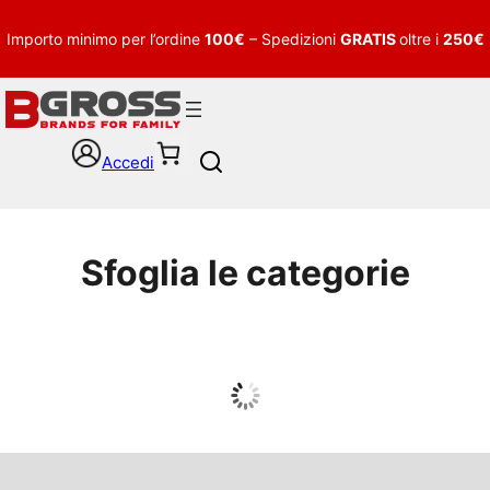
Importo minimo per l’ordine
100€
– Spedizioni
GRATIS
oltre i
250€
Accedi
S
e
a
r
c
Sfoglia le categorie
h
UOMO
Guarda tutto