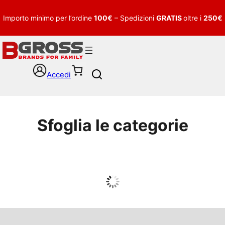
Importo minimo per l’ordine
100€
– Spedizioni
GRATIS
oltre i
250€
Accedi
S
e
a
r
c
Sfoglia le categorie
h
UOMO
Guarda tutto