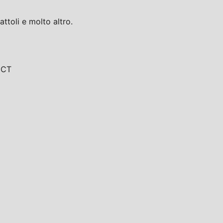
toli e molto altro.
, CT