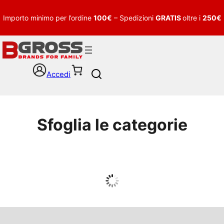
Importo minimo per l’ordine
100€
– Spedizioni
GRATIS
oltre i
250€
Accedi
S
e
a
r
c
Sfoglia le categorie
h
UOMO
Guarda tutto