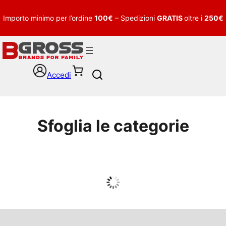
Importo minimo per l’ordine
100€
– Spedizioni
GRATIS
oltre i
250€
Accedi
S
e
a
r
c
Sfoglia le categorie
h
UOMO
Guarda tutto