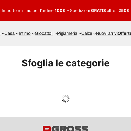
Importo minimo per l’ordine
100€
– Spedizioni
GRATIS
oltre i
250€
o
Casa
Intimo
Giocattoli
Pigiameria
Calze
Nuovi arrivi
Offert
Sfoglia le categorie
UOMO
Guarda tutto