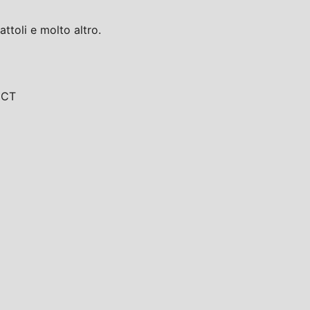
toli e molto altro.
, CT