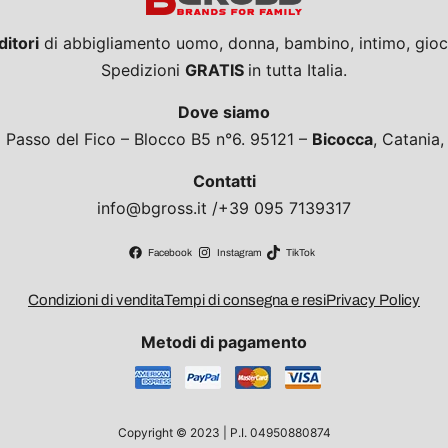
ditori
di abbigliamento uomo, donna, bambino, intimo, giocat
Spedizioni
GRATIS
in tutta Italia.
Dove siamo
a Passo del Fico – Blocco B5 n°6. 95121 –
Bicocca
, Catania
Contatti
info@bgross.it /+39 095 7139317
Facebook
Instagram
TikTok
Condizioni di vendita
Tempi di consegna e resi
Privacy Policy
Metodi di pagamento
Copyright © 2023 | P.I. 04950880874