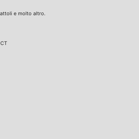
toli e molto altro.
, CT