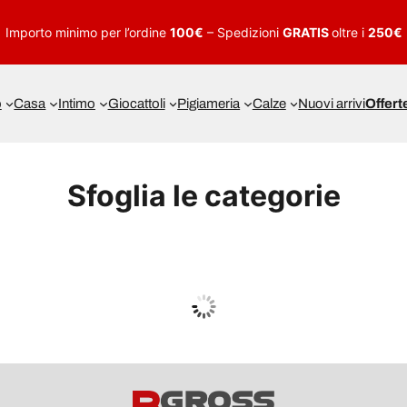
Importo minimo per l’ordine
100€
– Spedizioni
GRATIS
oltre i
250€
o
Casa
Intimo
Giocattoli
Pigiameria
Calze
Nuovi arrivi
Offert
Sfoglia le categorie
UOMO
Guarda tutto