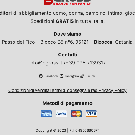
ditori
di abbigliamento uomo, donna, bambino, intimo, giocat
Spedizioni
GRATIS
in tutta Italia.
Dove siamo
a Passo del Fico – Blocco B5 n°6. 95121 –
Bicocca
, Catania
Contatti
info@bgross.it /+39 095 7139317
Facebook
Instagram
TikTok
Condizioni di vendita
Tempi di consegna e resi
Privacy Policy
Metodi di pagamento
Copyright © 2023 | P.I. 04950880874