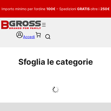
Importo minimo per l’ordine
100€
– Spedizioni
GRATIS
oltre i
250€
Accedi
S
e
a
r
c
Sfoglia le categorie
h
UOMO
Guarda tutto