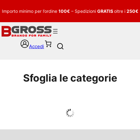
Importo minimo per l’ordine
100€
– Spedizioni
GRATIS
oltre i
250€
Accedi
S
e
a
r
c
Sfoglia le categorie
h
UOMO
Guarda tutto