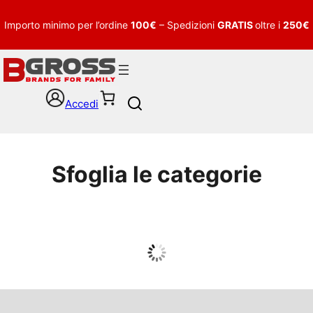
Importo minimo per l’ordine
100€
– Spedizioni
GRATIS
oltre i
250€
Accedi
S
e
a
r
c
Sfoglia le categorie
h
UOMO
Guarda tutto