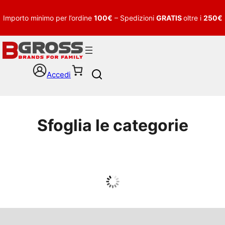
Importo minimo per l’ordine
100€
– Spedizioni
GRATIS
oltre i
250€
Accedi
S
e
a
r
c
Sfoglia le categorie
h
UOMO
Guarda tutto