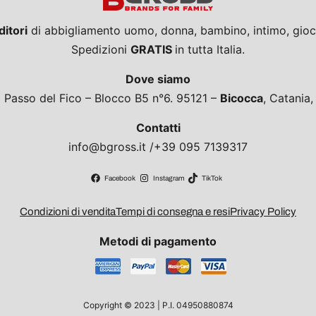
ditori
di abbigliamento uomo, donna, bambino, intimo, giocat
Spedizioni
GRATIS
in tutta Italia.
Dove siamo
a Passo del Fico – Blocco B5 n°6. 95121 –
Bicocca
, Catania
Contatti
info@bgross.it /+39 095 7139317
Facebook
Instagram
TikTok
Condizioni di vendita
Tempi di consegna e resi
Privacy Policy
Metodi di pagamento
Copyright © 2023 | P.I. 04950880874