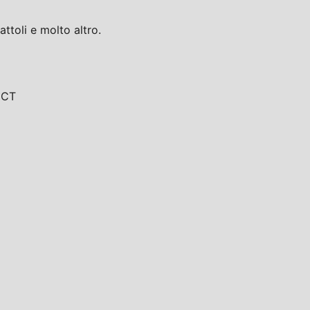
toli e molto altro.
, CT