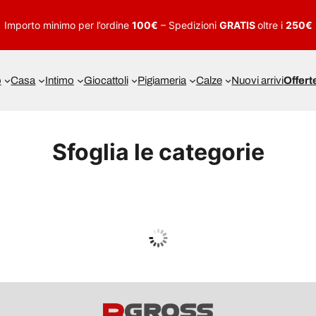
Importo minimo per l’ordine
100€
– Spedizioni
GRATIS
oltre i
250€
o
Casa
Intimo
Giocattoli
Pigiameria
Calze
Nuovi arrivi
Offert
Sfoglia le categorie
UOMO
Guarda tutto