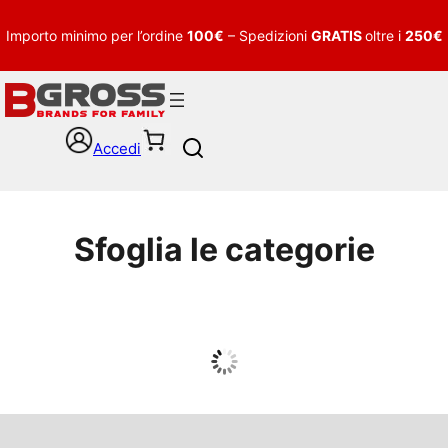
Importo minimo per l’ordine
100€
– Spedizioni
GRATIS
oltre i
250€
Accedi
S
e
a
r
c
Sfoglia le categorie
h
UOMO
Guarda tutto