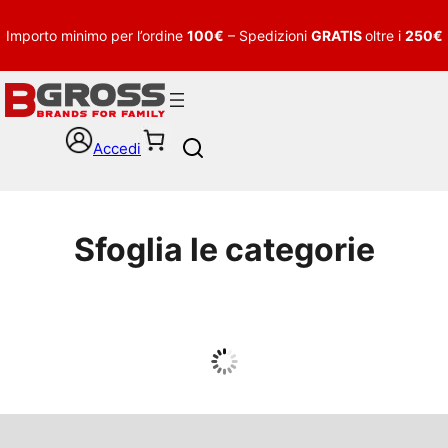
Importo minimo per l’ordine
100€
– Spedizioni
GRATIS
oltre i
250€
Accedi
S
e
a
r
c
Sfoglia le categorie
h
UOMO
Guarda tutto