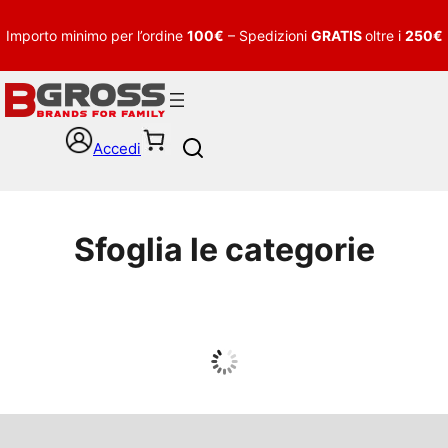
Importo minimo per l’ordine
100€
– Spedizioni
GRATIS
oltre i
250€
Accedi
S
e
a
r
c
Sfoglia le categorie
h
UOMO
Guarda tutto