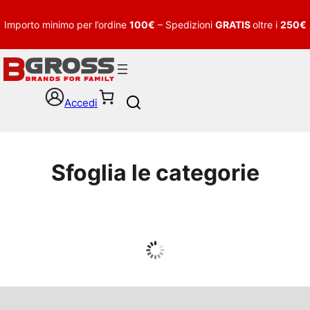
Importo minimo per l’ordine
100€
– Spedizioni
GRATIS
oltre i
250€
Accedi
S
e
a
r
c
Sfoglia le categorie
h
UOMO
Guarda tutto