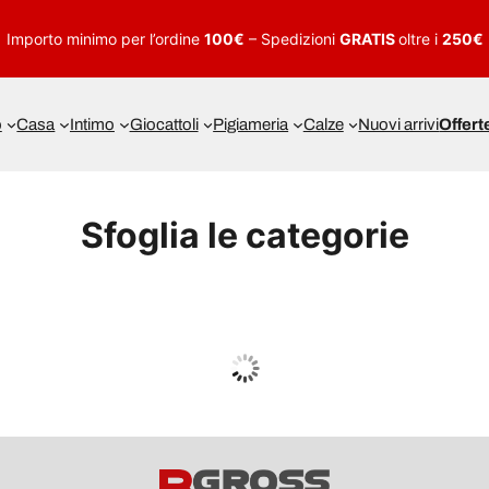
Importo minimo per l’ordine
100€
– Spedizioni
GRATIS
oltre i
250€
o
Casa
Intimo
Giocattoli
Pigiameria
Calze
Nuovi arrivi
Offert
Sfoglia le categorie
UOMO
Guarda tutto