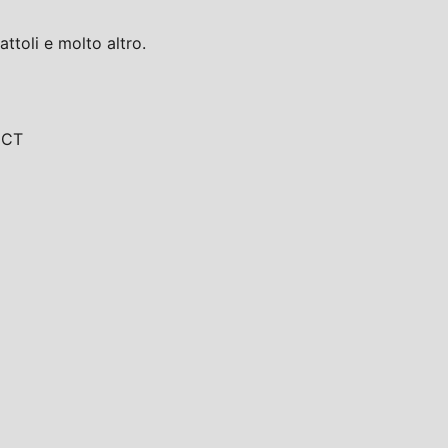
toli e molto altro.
, CT