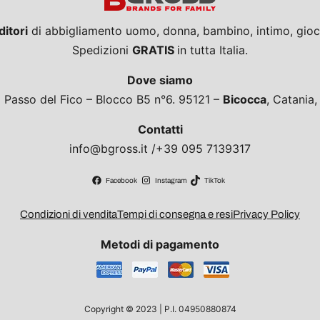
ditori
di abbigliamento uomo, donna, bambino, intimo, giocat
Spedizioni
GRATIS
in tutta Italia.
Dove siamo
a Passo del Fico – Blocco B5 n°6. 95121 –
Bicocca
, Catania
Contatti
info@bgross.it /+39 095 7139317
Facebook
Instagram
TikTok
Condizioni di vendita
Tempi di consegna e resi
Privacy Policy
Metodi di pagamento
Copyright © 2023 | P.I. 04950880874