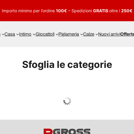
Importo minimo per l’ordine
100€
– Spedizioni
GRATIS
oltre i
250€
o
Casa
Intimo
Giocattoli
Pigiameria
Calze
Nuovi arrivi
Offert
Sfoglia le categorie
UOMO
Guarda tutto