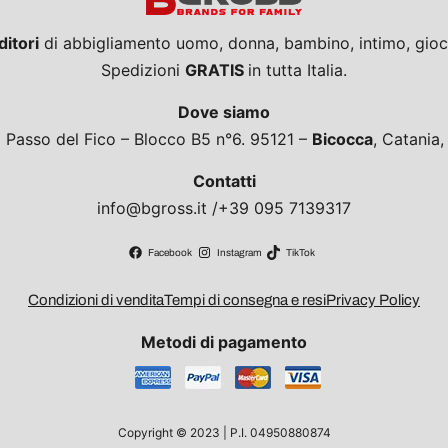
ditori
di abbigliamento uomo, donna, bambino, intimo, giocat
Spedizioni
GRATIS
in tutta Italia.
Dove siamo
a Passo del Fico – Blocco B5 n°6. 95121 –
Bicocca
, Catania
Contatti
info@bgross.it /+39 095 7139317
Facebook
Instagram
TikTok
Condizioni di vendita
Tempi di consegna e resi
Privacy Policy
Metodi di pagamento
Copyright © 2023 | P.I. 04950880874