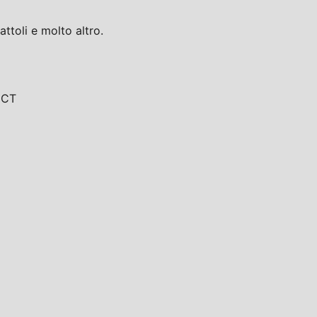
toli e molto altro.
, CT