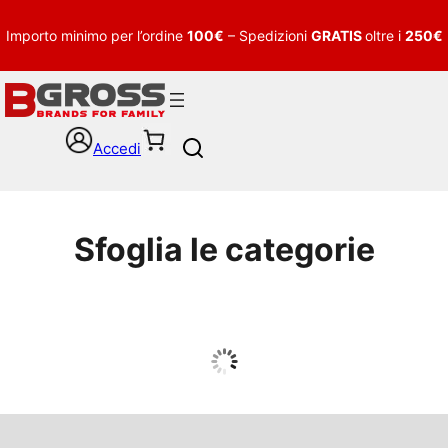
Importo minimo per l’ordine
100€
– Spedizioni
GRATIS
oltre i
250€
Accedi
S
e
a
r
c
Sfoglia le categorie
h
UOMO
Guarda tutto