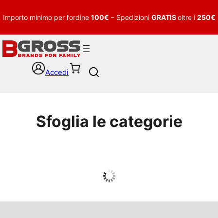
Importo minimo per l’ordine
100€
– Spedizioni
GRATIS
oltre i
250€
Accedi
S
e
a
r
c
Sfoglia le categorie
h
UOMO
Guarda tutto