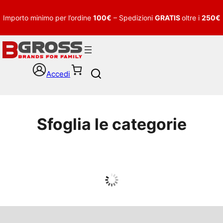
Importo minimo per l’ordine
100€
– Spedizioni
GRATIS
oltre i
250€
Accedi
S
e
a
r
c
Sfoglia le categorie
h
UOMO
Guarda tutto