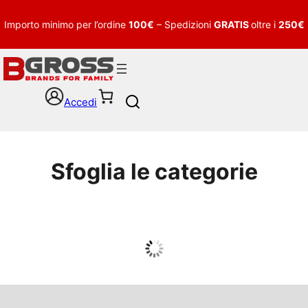
Importo minimo per l’ordine
100€
– Spedizioni
GRATIS
oltre i
250€
Accedi
S
e
a
r
c
Sfoglia le categorie
h
UOMO
Guarda tutto