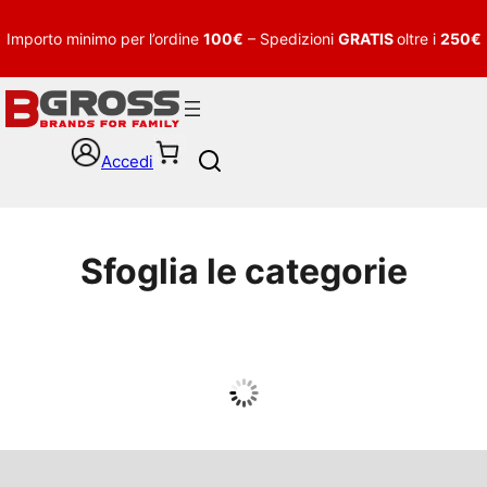
Importo minimo per l’ordine
100€
– Spedizioni
GRATIS
oltre i
250€
Accedi
S
e
a
r
c
Sfoglia le categorie
h
UOMO
Guarda tutto