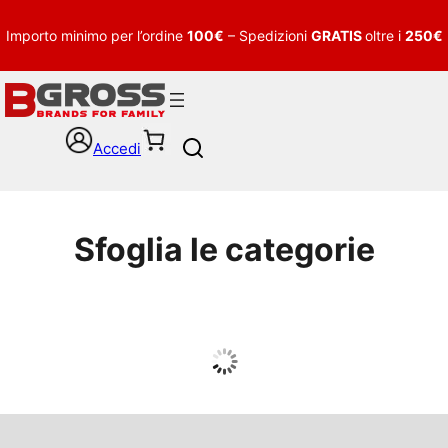
Importo minimo per l’ordine
100€
– Spedizioni
GRATIS
oltre i
250€
Accedi
S
e
a
r
c
Sfoglia le categorie
h
UOMO
Guarda tutto