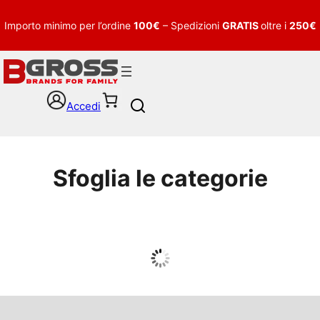
Importo minimo per l’ordine
100€
– Spedizioni
GRATIS
oltre i
250€
Accedi
S
e
a
r
c
Sfoglia le categorie
h
UOMO
Guarda tutto