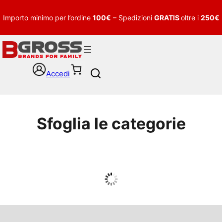
Importo minimo per l’ordine
100€
– Spedizioni
GRATIS
oltre i
250€
Accedi
S
e
a
r
c
Sfoglia le categorie
h
UOMO
Guarda tutto