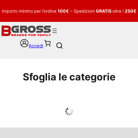
Importo minimo per l’ordine
100€
– Spedizioni
GRATIS
oltre i
250€
Accedi
S
e
a
r
c
Sfoglia le categorie
h
UOMO
Guarda tutto