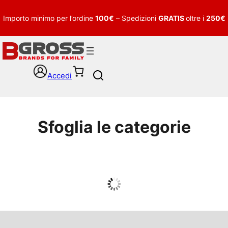
Importo minimo per l’ordine
100€
– Spedizioni
GRATIS
oltre i
250€
Accedi
S
e
a
r
c
Sfoglia le categorie
h
UOMO
Guarda tutto