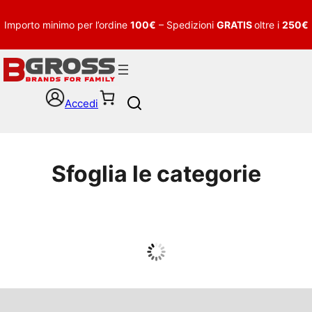
Importo minimo per l’ordine
100€
– Spedizioni
GRATIS
oltre i
250€
Accedi
S
e
a
r
c
Sfoglia le categorie
h
UOMO
Guarda tutto