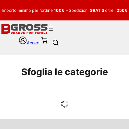
Importo minimo per l’ordine
100€
– Spedizioni
GRATIS
oltre i
250€
Accedi
S
e
a
r
c
Sfoglia le categorie
h
UOMO
Guarda tutto