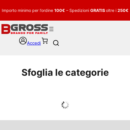
Importo minimo per l’ordine
100€
– Spedizioni
GRATIS
oltre i
250€
Accedi
S
e
a
r
c
Sfoglia le categorie
h
UOMO
Guarda tutto