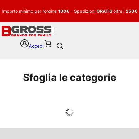
Importo minimo per l’ordine
100€
– Spedizioni
GRATIS
oltre i
250€
Accedi
S
e
a
r
c
Sfoglia le categorie
h
UOMO
Guarda tutto