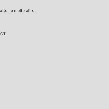
toli e molto altro.
, CT