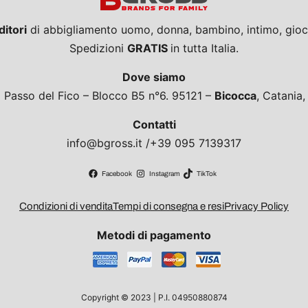
ditori
di abbigliamento uomo, donna, bambino, intimo, giocat
Spedizioni
GRATIS
in tutta Italia.
Dove siamo
a Passo del Fico – Blocco B5 n°6. 95121 –
Bicocca
, Catania
Contatti
info@bgross.it /+39 095 7139317
Facebook
Instagram
TikTok
Condizioni di vendita
Tempi di consegna e resi
Privacy Policy
Metodi di pagamento
Copyright © 2023 | P.I. 04950880874