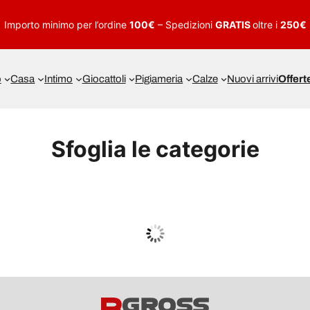
Importo minimo per l’ordine
100€
– Spedizioni
GRATIS
oltre i
250€
o
Casa
Intimo
Giocattoli
Pigiameria
Calze
Nuovi arrivi
Offert
Sfoglia le categorie
UOMO
Guarda tutto