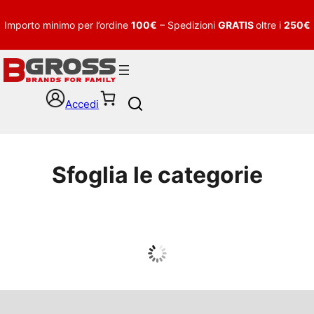
Importo minimo per l’ordine
100€
– Spedizioni
GRATIS
oltre i
250€
Accedi
S
e
a
r
c
Sfoglia le categorie
h
UOMO
Guarda tutto