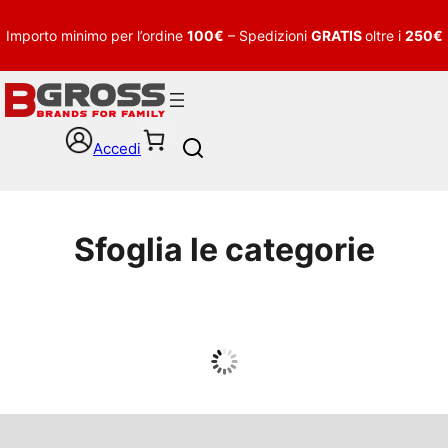
Importo minimo per l’ordine
100€
– Spedizioni
GRATIS
oltre i
250€
Accedi
S
e
a
r
c
Sfoglia le categorie
h
UOMO
Guarda tutto