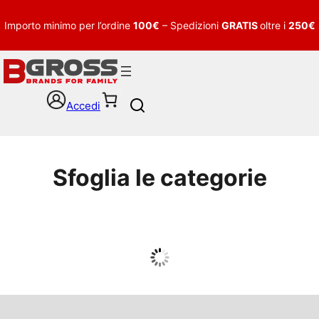
Importo minimo per l’ordine
100€
– Spedizioni
GRATIS
oltre i
250€
Accedi
S
e
a
r
c
Sfoglia le categorie
h
UOMO
Guarda tutto