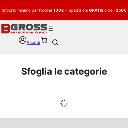
Importo minimo per l’ordine
100€
– Spedizioni
GRATIS
oltre i
250€
Accedi
S
e
a
r
c
Sfoglia le categorie
h
UOMO
Guarda tutto