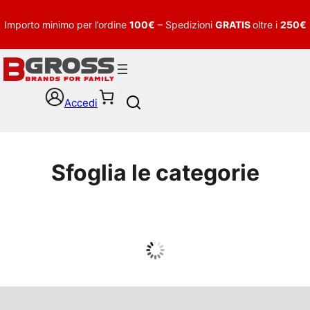
Importo minimo per l’ordine
100€
– Spedizioni
GRATIS
oltre i
250€
Accedi
S
e
a
r
c
Sfoglia le categorie
h
UOMO
Guarda tutto