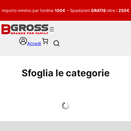
Importo minimo per l’ordine
100€
– Spedizioni
GRATIS
oltre i
250€
Accedi
S
e
a
r
c
Sfoglia le categorie
h
UOMO
Guarda tutto